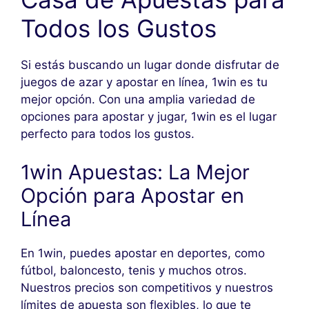
Todos los Gustos
Si estás buscando un lugar donde disfrutar de
juegos de azar y apostar en línea, 1win es tu
mejor opción. Con una amplia variedad de
opciones para apostar y jugar, 1win es el lugar
perfecto para todos los gustos.
1win Apuestas: La Mejor
Opción para Apostar en
Línea
En 1win, puedes apostar en deportes, como
fútbol, baloncesto, tenis y muchos otros.
Nuestros precios son competitivos y nuestros
límites de apuesta son flexibles, lo que te