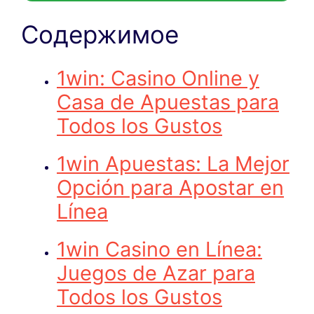
Содержимое
1win: Casino Online y
Casa de Apuestas para
Todos los Gustos
1win Apuestas: La Mejor
Opción para Apostar en
Línea
1win Casino en Línea:
Juegos de Azar para
Todos los Gustos