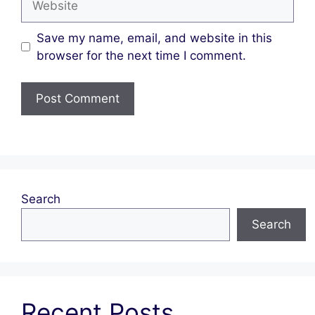
Save my name, email, and website in this
browser for the next time I comment.
Search
Search
Recent Posts