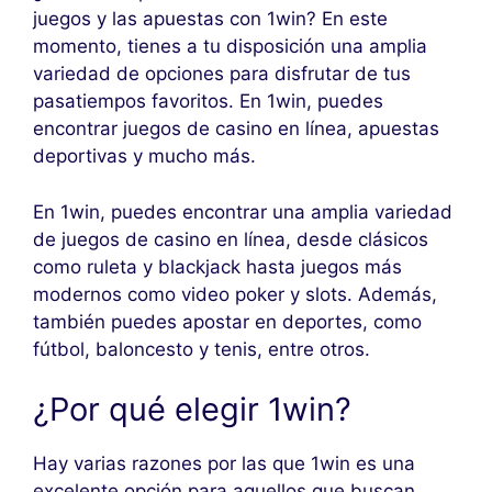
juegos y las apuestas con 1win? En este
momento, tienes a tu disposición una amplia
variedad de opciones para disfrutar de tus
pasatiempos favoritos. En 1win, puedes
encontrar juegos de casino en línea, apuestas
deportivas y mucho más.
En 1win, puedes encontrar una amplia variedad
de juegos de casino en línea, desde clásicos
como ruleta y blackjack hasta juegos más
modernos como video poker y slots. Además,
también puedes apostar en deportes, como
fútbol, baloncesto y tenis, entre otros.
¿Por qué elegir 1win?
Hay varias razones por las que 1win es una
excelente opción para aquellos que buscan