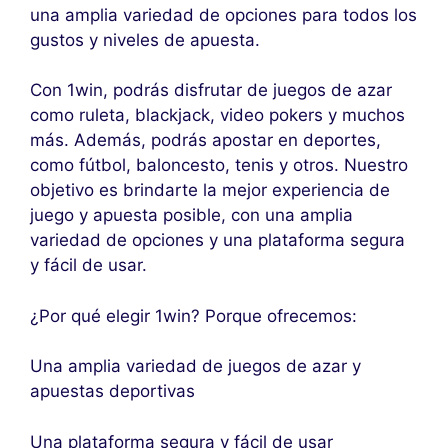
una amplia variedad de opciones para todos los
gustos y niveles de apuesta.
Con 1win, podrás disfrutar de juegos de azar
como ruleta, blackjack, video pokers y muchos
más. Además, podrás apostar en deportes,
como fútbol, baloncesto, tenis y otros. Nuestro
objetivo es brindarte la mejor experiencia de
juego y apuesta posible, con una amplia
variedad de opciones y una plataforma segura
y fácil de usar.
¿Por qué elegir 1win? Porque ofrecemos:
Una amplia variedad de juegos de azar y
apuestas deportivas
Una plataforma segura y fácil de usar