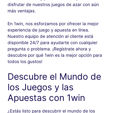
disfrutar de nuestros juegos de azar con aún
más ventajas.
En 1win, nos esforzamos por ofrecer la mejor
experiencia de juego y apuesta en línea.
Nuestro equipo de atención al cliente está
disponible 24/7 para ayudarte con cualquier
pregunta o problema. ¡Regístrate ahora y
descubre por qué 1win es la mejor opción para
todos los gustos!
Descubre el Mundo de
los Juegos y las
Apuestas con 1win
¿Estás listo para descubrir el mundo de los