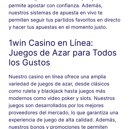
permite apostar con confianza. Además,
nuestros sistemas de apuesta en vivo te
permiten seguir tus partidos favoritos en directo
y hacer tus apuestas en el momento justo.
1win Casino en Línea:
Juegos de Azar para Todos
los Gustos
Nuestro casino en línea ofrece una amplia
variedad de juegos de azar, desde clásicos
como ruleta y blackjack hasta juegos más
modernos como video poker y slots. Nuestros
juegos son desarrollados por los mejores
proveedores del mercado, lo que garantiza una
experiencia de juego de alta calidad. Además,
nuestros bonos y promociones te permiten