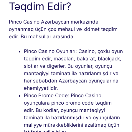
Təqdim Edir?
Pinco Casino Azərbaycan mərkəzində
oynanmaq üçün çox məhsul və xidmət təqdim
edir. Bu məhsullar arasında:
Pinco Casino Oyunları: Casino, çoxlu oyun
təqdim edir, məsələn, bakarat, blackjack,
slotlar və digərlər. Bu oyunlar, oyunçu
məntəqiyyi təminatı ilə hazırlanmışdır və
hər səbəbdən Azərbaycan oyunçularına
əhəmiyyətlidir.
Pinco Promo Code: Pinco Casino,
oyunçulara pinco promo code təqdim
edir. Bu kodlar, oyunçu məntəqiyyi
təminatı ilə hazırlanmışdır və oyunçuların
maliyyə mürəkkəbliklərini azaltmaq üçün