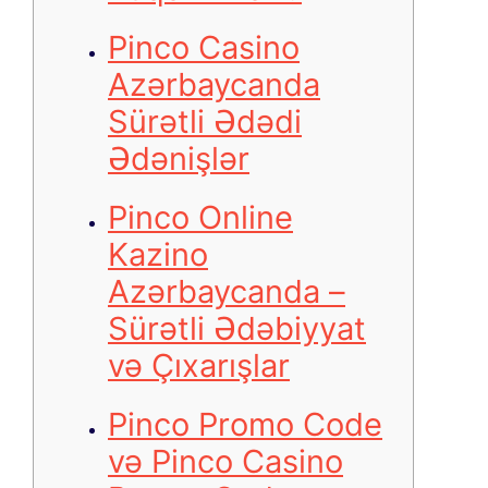
Pinco Casino
Azərbaycanda
Sürətli Ədədi
Ədənişlər
Pinco Online
Kazino
Azərbaycanda –
Sürətli Ədəbiyyat
və Çıxarışlar
Pinco Promo Code
və Pinco Casino