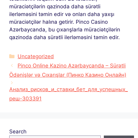
müraciətçilərin qazinoda daha sürətli
ilerləməsini təmin edir və onları daha yaxşı
müraciətçilər halına getirir. Pinco Casino
Azərbaycanda, bu çıxarışlarla müraciətçilərin
qazinoda daha sürətli ilerləməsini təmin edir.
Categories
Uncategorized
Pinco Online Kazino Azərbaycanda – Sürətli
Ödənişlər və Çıxarışlar (Пинко Казино Онлайн)
Анализ_рисков_и_ставки_бет_для_успешных_
реш-303391
Search