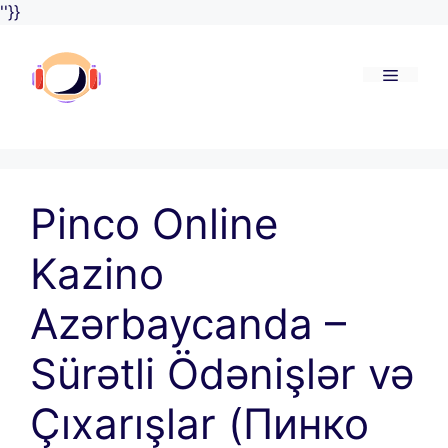
Skip
''}}
to
content
Menu
Pinco Online
Kazino
Azərbaycanda –
Sürətli Ödənişlər və
Çıxarışlar (Пинко