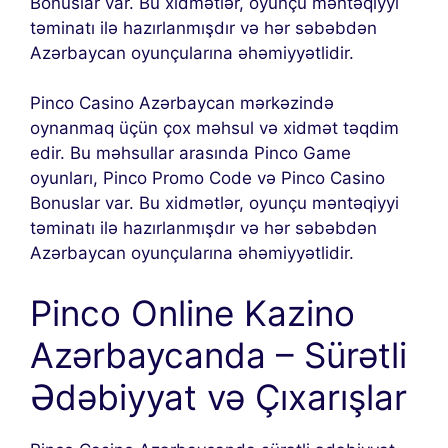
Bonuslar var. Bu xidmətlər, oyunçu məntəqiyyi
təminatı ilə hazırlanmışdır və hər səbəbdən
Azərbaycan oyunçularına əhəmiyyətlidir.
Pinco Casino Azərbaycan mərkəzində
oynanmaq üçün çox məhsul və xidmət təqdim
edir. Bu məhsullar arasında Pinco Game
oyunları, Pinco Promo Code və Pinco Casino
Bonuslar var. Bu xidmətlər, oyunçu məntəqiyyi
təminatı ilə hazırlanmışdır və hər səbəbdən
Azərbaycan oyunçularına əhəmiyyətlidir.
Pinco Online Kazino
Azərbaycanda – Sürətli
Ədəbiyyat və Çıxarışlar