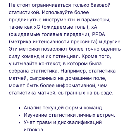
Не стоит ограничиваться только базовой
статистикой. Используйте более
продвинутые инструменты и параметры,
такие как xG (ожидаемые голы), xA
(ожидаемые голевые передачи), PPDA
(метрика интенсивности прессинга) и другие.
Эти метрики позволяют более точно оценить
силу команд и их потенциал. Кроме того,
учитывайте контекст, в котором была
собрана статистика. Например, статистика
матчей, сыгранных на домашнем поле,
может быть более информативной, чем
статистика матчей, сыгранных на выезде.
Анализ текущей формы команд.
Изучение статистики личных встреч.
Учет травм и дисквалификаций
игроков.