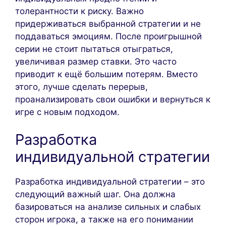
толерантности к риску. Важно
придерживаться выбранной стратегии и не
поддаваться эмоциям. После проигрышной
серии не стоит пытаться отыграться,
увеличивая размер ставки. Это часто
приводит к ещё большим потерям. Вместо
этого, лучше сделать перерыв,
проанализировать свои ошибки и вернуться к
игре с новым подходом.
Разработка
индивидуальной стратегии
Разработка индивидуальной стратегии – это
следующий важный шаг. Она должна
базироваться на анализе сильных и слабых
сторон игрока, а также на его понимании