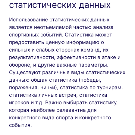
статистических данных
Использование статистических данных
является неотъемлемой частью анализа
спортивных событий. Статистика может
предоставить ценную информацию о
сильных и слабых сторонах команд, их
результативности, эффективности в атаке и
обороне, и другие важные параметры.
Существуют различные виды статистических
данных: общая статистика (победы,
поражения, ничьи), статистика по турнирам,
статистика личных встреч, статистика
игроков и т.д. Важно выбирать статистику,
которая наиболее релевантна для
конкретного вида спорта и конкретного
события.