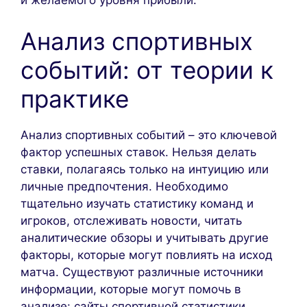
и желаемого уровня прибыли.
Анализ спортивных
событий: от теории к
практике
Анализ спортивных событий – это ключевой
фактор успешных ставок. Нельзя делать
ставки, полагаясь только на интуицию или
личные предпочтения. Необходимо
тщательно изучать статистику команд и
игроков, отслеживать новости, читать
аналитические обзоры и учитывать другие
факторы, которые могут повлиять на исход
матча. Существуют различные источники
информации, которые могут помочь в
анализе: сайты спортивной статистики,