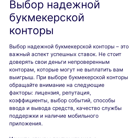
Выбор надежной
букмекерской
конторы
Выбор надежной букмекерской конторы – это
важный аспект успешных ставок. Не стоит
доверять свои деньги непроверенным
конторам, которые могут не выплатить вам
выигрыш. При выборе букмекерской конторы
обращайте внимание на следующие
факторы: лицензия, репутация,
коэффициенты, выбор событий, способы
ввода и вывода средств, качество службы
поддержки и наличие мобильного
приложения.