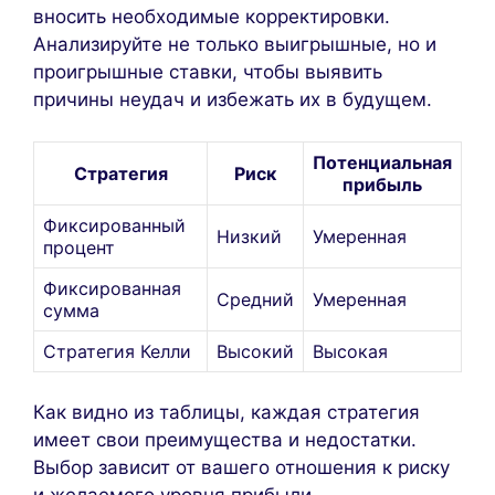
вносить необходимые корректировки.
Анализируйте не только выигрышные, но и
проигрышные ставки, чтобы выявить
причины неудач и избежать их в будущем.
Потенциальная
Стратегия
Риск
прибыль
Фиксированный
Низкий
Умеренная
процент
Фиксированная
Средний
Умеренная
сумма
Стратегия Келли
Высокий
Высокая
Как видно из таблицы, каждая стратегия
имеет свои преимущества и недостатки.
Выбор зависит от вашего отношения к риску