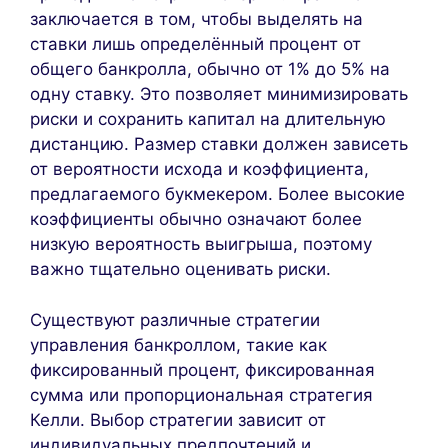
заключается в том, чтобы выделять на
ставки лишь определённый процент от
общего банкролла, обычно от 1% до 5% на
одну ставку. Это позволяет минимизировать
риски и сохранить капитал на длительную
дистанцию. Размер ставки должен зависеть
от вероятности исхода и коэффициента,
предлагаемого букмекером. Более высокие
коэффициенты обычно означают более
низкую вероятность выигрыша, поэтому
важно тщательно оценивать риски.
Существуют различные стратегии
управления банкроллом, такие как
фиксированный процент, фиксированная
сумма или пропорциональная стратегия
Келли. Выбор стратегии зависит от
индивидуальных предпочтений и