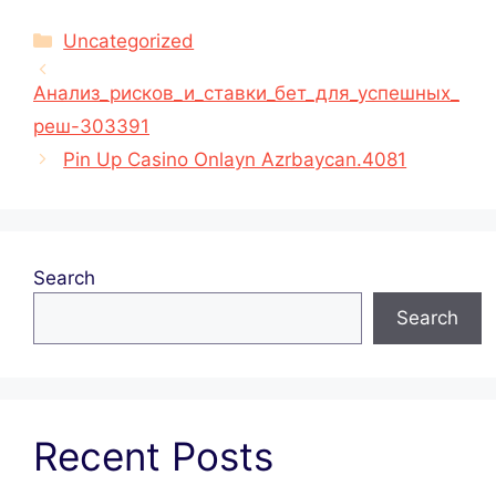
Categories
Uncategorized
Анализ_рисков_и_ставки_бет_для_успешных_
реш-303391
Pin Up Casino Onlayn Azrbaycan.4081
Search
Search
Recent Posts